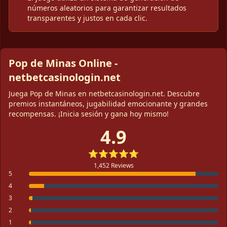
números aleatorios para garantizar resultados
transparentes y justos en cada clic.
Pop de Minas Online -
netbetcasinologin.net
Juega Pop de Minas en netbetcasinologin.net. Descubre
premios instantáneos, jugabilidad emocionante y grandes
recompensas. ¡Inicia sesión y gana hoy mismo!
4.9
⭐⭐⭐⭐⭐
1,452 Reviews
5
4
3
2
1