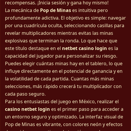
recompensas. ¡Inicia sesión y gana hoy mismo!
La mecánica de
Pop de Minas
es intuitiva pero
profundamente adictiva. El objetivo es simple: navegar
por una cuadrícula oculta, seleccionando casillas para
revelar multiplicadores mientras evitas las minas
explosivas que terminan la ronda. Lo que hace que
este título destaque en el
netbet casino login
es la
capacidad del jugador para personalizar su riesgo.
Puedes elegir cuántas minas hay en el tablero, lo que
influye directamente en el potencial de ganancia y en
la volatilidad de cada partida. Cuantas más minas
selecciones, más rápido crecerá tu multiplicador con
cada paso seguro.
Para los entusiastas del juego en México, realizar el
casino netbet login
es el primer paso para acceder a
un entorno seguro y optimizado. La interfaz visual de
Pop de Minas es vibrante, con colores neón y efectos