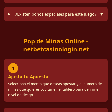
¿Existen bonos especiales para este juego?
▼
Pop de Minas Online -
netbetcasinologin.net
1
Ajusta tu Apuesta
Selecciona el monto que deseas apostar y el número de
minas que quieres ocultar en el tablero para definir el
nivel de riesgo.