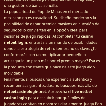
una gestión de banca sencilla.
La popularidad de Pop de Minas en el mercado
mexicano no es casualidad. Su diseño moderno y la
posibilidad de ganar premios masivos en cuestión de
segundos lo convierten en la opción ideal para
sesiones de juego rápidas. Al completar tu
casino
netbet login
, entrarás a un mundo de posibilidades
donde la estrategia de retiro temprano es clave. ¿Te
conformarás con un multiplicador pequeño o
arriesgarás un paso más por el premio mayor? Esa es
la pregunta constante que hace de este juego algo
inolvidable.
Finalmente, si buscas una experiencia auténtica y
recompensas garantizadas, no busques más allá de
netbetcasinologin.net
. Aprovecha el
live netbet
casino login
para descubrir por qué miles de
jugadores confían en nosotros diariamente. Juega Pop