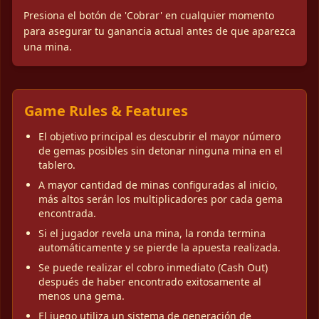
Presiona el botón de 'Cobrar' en cualquier momento
para asegurar tu ganancia actual antes de que aparezca
una mina.
Game Rules & Features
El objetivo principal es descubrir el mayor número
de gemas posibles sin detonar ninguna mina en el
tablero.
A mayor cantidad de minas configuradas al inicio,
más altos serán los multiplicadores por cada gema
encontrada.
Si el jugador revela una mina, la ronda termina
automáticamente y se pierde la apuesta realizada.
Se puede realizar el cobro inmediato (Cash Out)
después de haber encontrado exitosamente al
menos una gema.
El juego utiliza un sistema de generación de