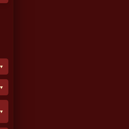
▼
▼
▼