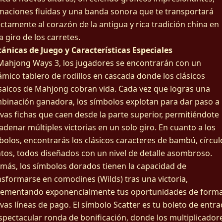
maciones fluidas y una banda sonora que te transportará
ectamente al corazón de la antigua y rica tradición china en
a giro de los carretes.
ánicas de Juego y Características Especiales
Mahjong Ways 3, los jugadores se encontrarán con un
ámico tablero de rodillos en cascada donde los clásicos
aicos de Mahjong cobran vida. Cada vez que logras una
binación ganadora, los símbolos explotan para dar paso a
vas fichas que caen desde la parte superior, permitiéndote
adenar múltiples victorias en un solo giro. En cuanto a los
bolos, encontrarás los clásicos caracteres de bambú, círcul
ntos, todos diseñados con un nivel de detalle asombroso.
más, los símbolos dorados tienen la capacidad de
nsformarse en comodines (Wilds) tras una victoria,
rementando exponencialmente tus oportunidades de form
vas líneas de pago. El símbolo Scatter es tu boleto de entra
espectacular ronda de bonificación, donde los multiplicador