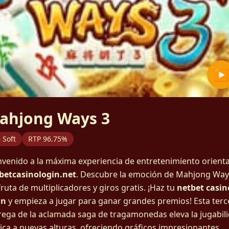
▶
ahjong Ways 3
 Soft
RTP 96.75%
nvenido a la máxima experiencia de entretenimiento orienta
betcasinologin.net
. Descubre la emoción de Mahjong Way
fruta de multiplicadores y giros gratis. ¡Haz tu
netbet casin
in
y empieza a jugar para ganar grandes premios! Esta terc
rega de la aclamada saga de tragamonedas eleva la jugabil
sica a nuevas alturas, ofreciendo gráficos impresionantes,