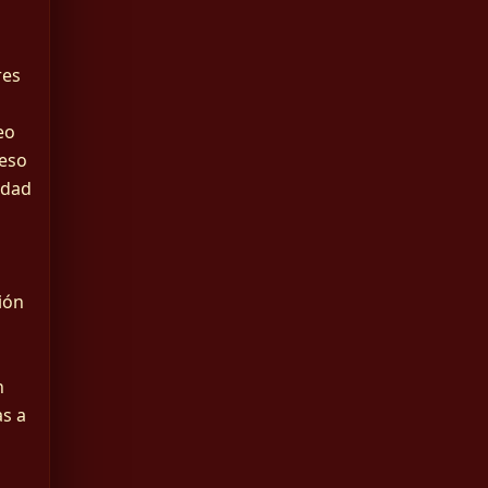
res
eo
ceso
idad
ión
n
as a