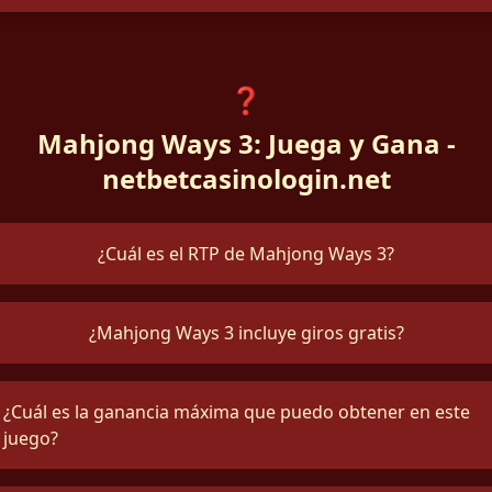
❓
Mahjong Ways 3: Juega y Gana -
netbetcasinologin.net
¿Cuál es el RTP de Mahjong Ways 3?
¿Mahjong Ways 3 incluye giros gratis?
¿Cuál es la ganancia máxima que puedo obtener en este
juego?