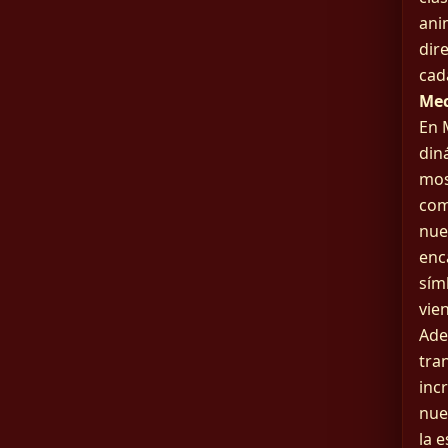
ani
dir
cad
Mec
En 
din
mos
com
nue
enc
sím
vie
Ade
tra
inc
nue
la 