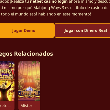
ador. ¡Realiza tu
netbet casino login
ahora mismo y descu
 ti mismo por qué Mahjong Ways 3 es el título de casino del
 todo el mundo está hablando en este momento!
Jugar Demo
Jugar con Dinero Real
egos Relacionados
Ábrete Sésamo II
Misteriosa piedra preciosa