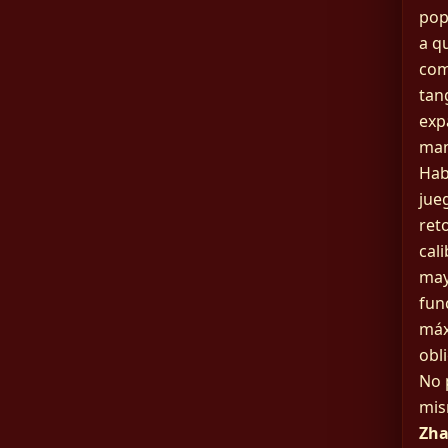
pop
a q
com
tan
exp
man
Hab
jue
ret
cal
may
fun
máx
obl
No 
mis
Zh