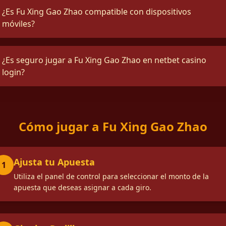
¿Es Fu Xing Gao Zhao compatible con dispositivos
móviles?
¿Es seguro jugar a Fu Xing Gao Zhao en netbet casino
login?
Cómo jugar a Fu Xing Gao Zhao
Ajusta tu Apuesta
1
Utiliza el panel de control para seleccionar el monto de la
apuesta que deseas asignar a cada giro.