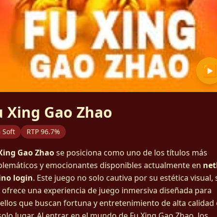
▶
u Xing Gao Zhao
 Soft
RTP 96.7%
Xing Gao Zhao
se posiciona como uno de los títulos más
lemáticos y emocionantes disponibles actualmente en
net
ino login
. Este juego no solo cautiva por su estética visual, 
 ofrece una experiencia de juego inmersiva diseñada para
ellos que buscan fortuna y entretenimiento de alta calidad
solo lugar. Al entrar en el mundo de Fu Xing Gao Zhao, los