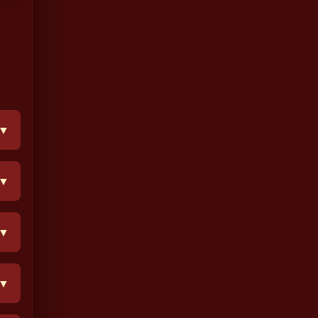
▼
▼
▼
▼