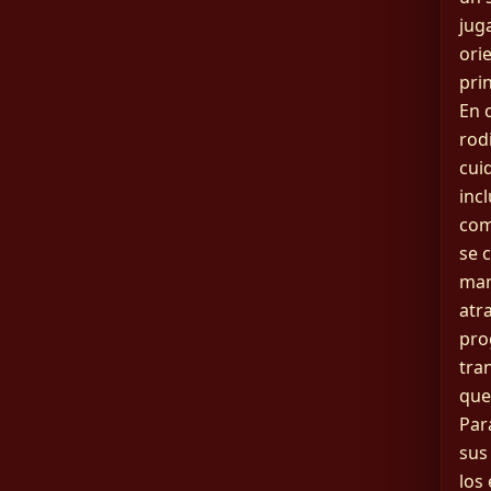
jug
ori
prin
En 
rod
cui
inc
com
se 
man
atr
pro
tra
que
Par
sus
los