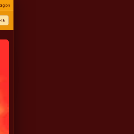
Región
ora