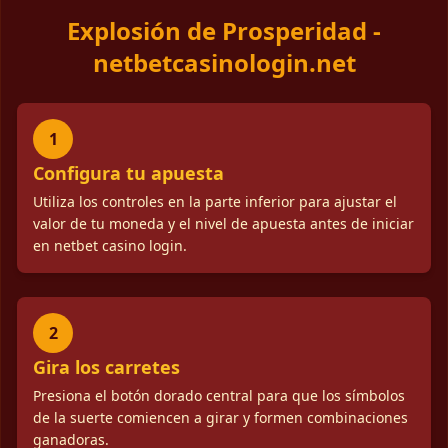
Explosión de Prosperidad -
netbetcasinologin.net
1
Configura tu apuesta
Utiliza los controles en la parte inferior para ajustar el
valor de tu moneda y el nivel de apuesta antes de iniciar
en netbet casino login.
2
Gira los carretes
Presiona el botón dorado central para que los símbolos
de la suerte comiencen a girar y formen combinaciones
ganadoras.