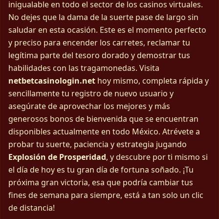
inigualable en todo el sector de los casinos virtuales.
No dejes que la dama de la suerte pase de largo sin
saludar en esta ocasión. Este es el momento perfecto
y preciso para encender los carretes, reclamar tu
legítima parte del tesoro dorado y demostrar tus
habilidades con las tragamonedas. Visita
netbetcasinologin.net
hoy mismo, completa rápida y
sencillamente tu registro de nuevo usuario y
asegúrate de aprovechar los mejores y más
generosos bonos de bienvenida que se encuentran
disponibles actualmente en todo México. Atrévete a
probar tu suerte, paciencia y estrategia jugando
Explosión de Prosperidad
, y descubre por ti mismo si
el día de hoy es tu gran día de fortuna soñado. ¡Tu
próxima gran victoria, esa que podría cambiar tus
fines de semana para siempre, está a tan solo un clic
de distancia!