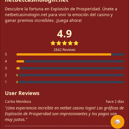
Descubre la fortuna en Explosión de Prosperidad. Únete a
netbetcasinologin.net para vivir la emoción del casino y
ganar premios increíbles. ¡Juega ahora!
4.9
⭐⭐⭐⭐⭐
2842 Reviews
5
4
3
2
1
User Reviews
Carlos Mendoza
hace 2 días
“¡Una experiencia increíble en netbet casino login! Las gráficas de
Explosión de Prosperidad son impresionantes y los pagos son
muy justos.”