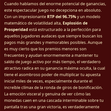
Cuando hablamos del enorme potencial de ganancias,
este espectacular juego no decepciona en absoluto.
Con un impresionante
RTP del 96.75%
y un modelo
matemático de volatilidad alta,
Explosión de
Prosperidad
está estructurado a la perfección para
aquellos jugadores audaces que siempre buscan los
pagos más grandes y memorables posibles. Aunque
es muy cierto que los premios menores son
frecuentes y ayudan enormemente a mantener tu
saldo de juego activo por más tiempo, el verdadero
atractivo radica en su ganancia máxima oculta, la cual
tiene el asombroso poder de multiplicar tu apuesta
inicial miles de veces, especialmente durante el
increíble clímax de la ronda de giros de bonificación.
La emoción visceral y genuina de ver cómo las
monedas caen en una cascada interminable sobre tu
pantalla tras una gran victoria, es verdaderamente