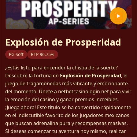
▶
Explosión de Prosperidad
PG Soft
RTP 96.75%
¿Estás listo para encender la chispa de la suerte?
Descubre la fortuna en
Explosión de Prosperidad
, el
juego de tragamonedas más vibrante y emocionante
del momento. Únete a netbetcasinologin.net para vivir
la emoción del casino y ganar premios increíbles.
¡Juega ahora! Este título se ha convertido rápidamente
en el indiscutible favorito de los jugadores mexicanos
que buscan adrenalina pura y recompensas masivas.
Si deseas comenzar tu aventura hoy mismo, realizar