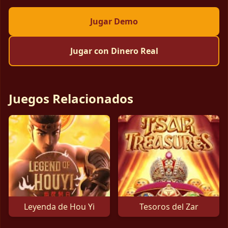
Jugar Demo
Jugar con Dinero Real
Juegos Relacionados
Leyenda de Hou Yi
Tesoros del Zar