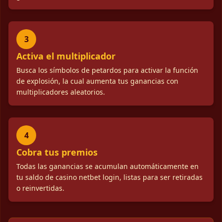
3
Activa el multiplicador
Busca los símbolos de petardos para activar la función
de explosión, la cual aumenta tus ganancias con
multiplicadores aleatorios.
4
Cobra tus premios
Todas las ganancias se acumulan automáticamente en
tu saldo de casino netbet login, listas para ser retiradas
o reinvertidas.