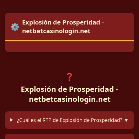
Explosión de Prosperidad -
⚙️
netbetcasinologin.net
❓
Explosión de Prosperidad -
netbetcasinologin.net
¿Cuál es el RTP de Explosión de Prosperidad?
▼