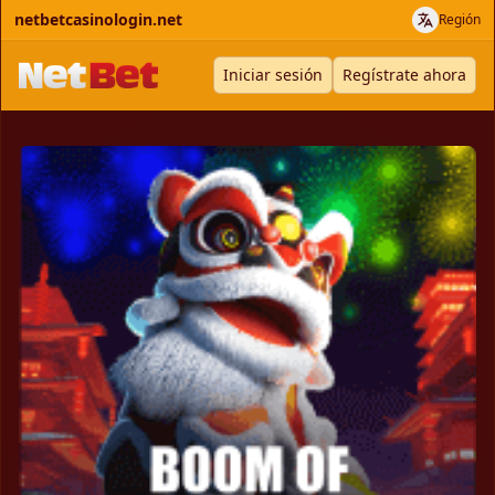
netbetcasinologin.net
Región
Iniciar sesión
Regístrate ahora