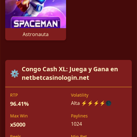
Astronauta
Congo Cash XL: Juega y Gana en
⚙️
netbetcasinologin.net
RTP
Volatility
Alta ⚡⚡⚡⚡🌑
96.41%
Max Win
Paylines
1024
x5000
Reels
Min Bet