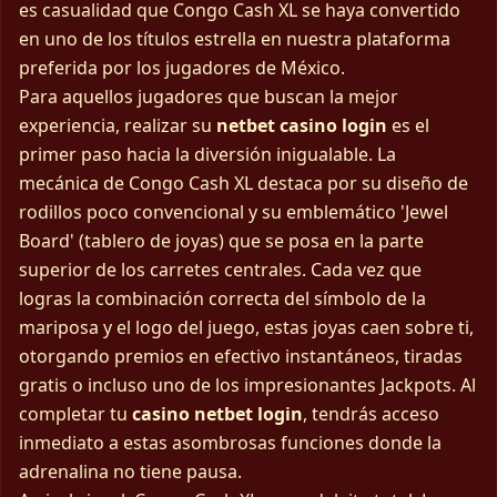
es casualidad que Congo Cash XL se haya convertido
en uno de los títulos estrella en nuestra plataforma
preferida por los jugadores de México.
Para aquellos jugadores que buscan la mejor
experiencia, realizar su
netbet casino login
es el
primer paso hacia la diversión inigualable. La
mecánica de Congo Cash XL destaca por su diseño de
rodillos poco convencional y su emblemático 'Jewel
Board' (tablero de joyas) que se posa en la parte
superior de los carretes centrales. Cada vez que
logras la combinación correcta del símbolo de la
mariposa y el logo del juego, estas joyas caen sobre ti,
otorgando premios en efectivo instantáneos, tiradas
gratis o incluso uno de los impresionantes Jackpots. Al
completar tu
casino netbet login
, tendrás acceso
inmediato a estas asombrosas funciones donde la
adrenalina no tiene pausa.