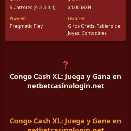
5 Carretes (4-3-3-3-4)
$4.00 MXN
Provider
Features
Pragmatic Play
Giros Gratis, Tablero de
Joyas, Comodines
❓
Congo Cash XL: Juega y Gana en
netbetcasinologin.net
Congo Cash XL: Juega y Gana en
netbetcasinologin.net