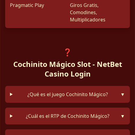
Pragmatic Play
Giros Gratis,
Comodines,
Multiplicadores
❓
Cochinito Mágico Slot - NetBet
Casino Login
¿Qué es el juego Cochinito Mágico?
▼
¿Cuál es el RTP de Cochinito Mágico?
▼